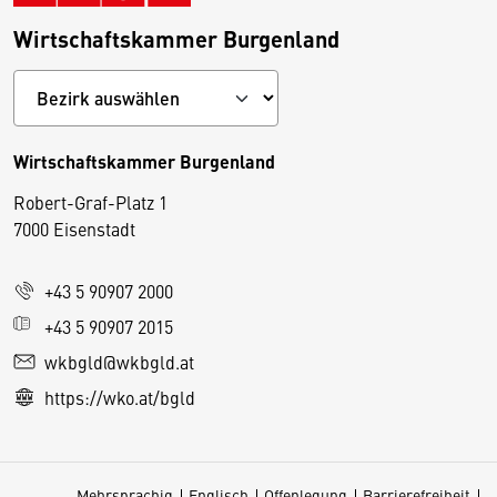
Wirtschaftskammer Burgenland
Wirtschaftskammer Burgenland
Robert-Graf-Platz 1
D
7000 Eisenstadt
i
e
+43 5 90907 2000
s
e
+43 5 90907 2015
S
wkbgld@wkbgld.at
e
https://wko.at/bgld
it
e
v
Mehrsprachig
Englisch
Offenlegung
Barrierefreiheit