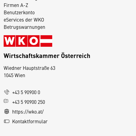
Firmen A-Z
Benutzerkonto
eServices der WKO
Betrugswarnungen
Wirtschaftskammer Österreich
Wiedner Hauptstraße 63
D
1045 Wien
i
e
+43 5 90900 0
s
e
+43 5 90900 250
S
https://wko.at/
e
Kontaktformular
it
e