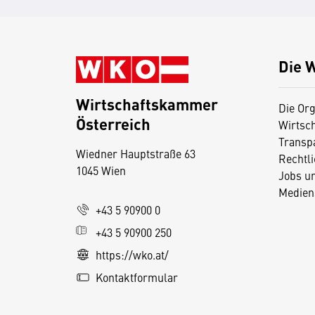
Die 
Wirtschaftskammer
Die Org
Österreich
Wirtsc
D
Transp
Wiedner Hauptstraße 63
i
Rechtl
1045 Wien
Jobs u
e
Medien
s
+43 5 90900 0
e
+43 5 90900 250
S
e
https://wko.at/
it
Kontaktformular
e
v