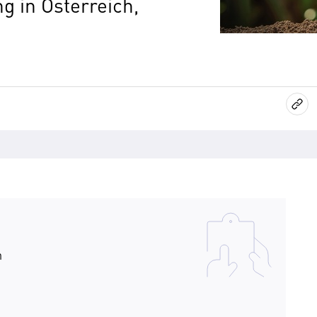
g in Österreich,
n