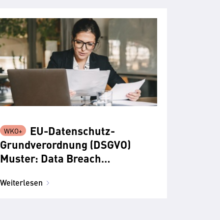
EU-Datenschutz-
Grundverordnung (DSGVO)
Muster: Data Breach
Notification − Benachrichtigung
Weiterlesen
der betroffenen Person