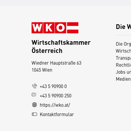
Die 
Wirtschaftskammer
Die Org
Österreich
Wirtsc
D
Transp
Wiedner Hauptstraße 63
i
Rechtl
1045 Wien
Jobs u
e
Medien
s
+43 5 90900 0
e
+43 5 90900 250
S
e
https://wko.at/
it
Kontaktformular
e
v