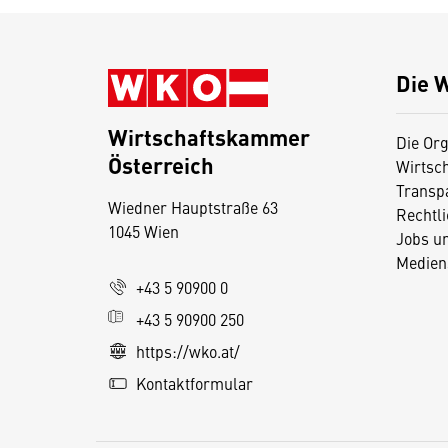
Die 
Wirtschaftskammer
Die Org
Österreich
Wirtsc
D
Transp
Wiedner Hauptstraße 63
i
Rechtl
1045 Wien
Jobs u
e
Medien
s
+43 5 90900 0
e
+43 5 90900 250
S
e
https://wko.at/
it
Kontaktformular
e
v