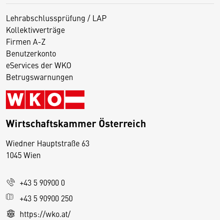
Lehrabschlussprüfung / LAP
Kollektivverträge
Firmen A-Z
Benutzerkonto
eServices der WKO
Betrugswarnungen
Wirtschaftskammer Österreich
Wiedner Hauptstraße 63
D
1045 Wien
i
e
+43 5 90900 0
s
e
+43 5 90900 250
S
https://wko.at/