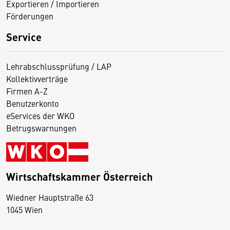
Exportieren / Importieren
Förderungen
Service
Lehrabschlussprüfung / LAP
Kollektivverträge
Firmen A-Z
Benutzerkonto
eServices der WKO
Betrugswarnungen
Wirtschaftskammer Österreich
Wiedner Hauptstraße 63
D
1045 Wien
i
e