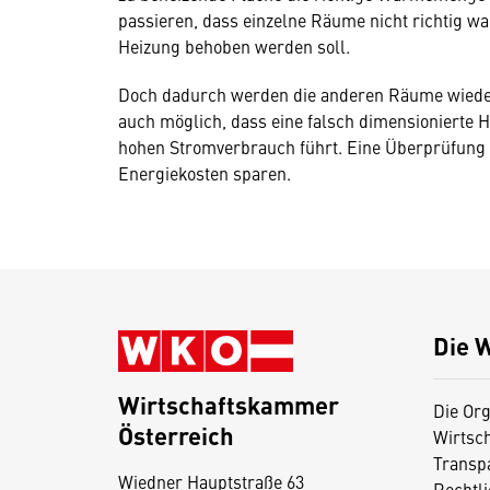
passieren, dass einzelne Räume nicht richtig 
Heizung behoben werden soll.
Doch dadurch werden die anderen Räume wieder
auch möglich, dass eine falsch dimensionierte
hohen Stromverbrauch führt. Eine Überprüfung z
Energiekosten sparen.
Die 
Wirtschaftskammer
Die Org
Österreich
Wirtsc
D
Transp
Wiedner Hauptstraße 63
i
Rechtl