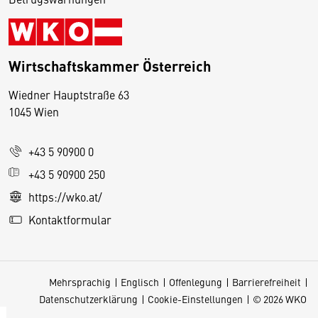
Wirtschaftskammer Österreich
Wiedner Hauptstraße 63
D
1045 Wien
i
e
+43 5 90900 0
s
e
+43 5 90900 250
S
https://wko.at/
e
Kontaktformular
it
e
v
Mehrsprachig
Englisch
Offenlegung
Barrierefreiheit
e
Datenschutzerklärung
Cookie-Einstellungen
© 2026 WKO
r