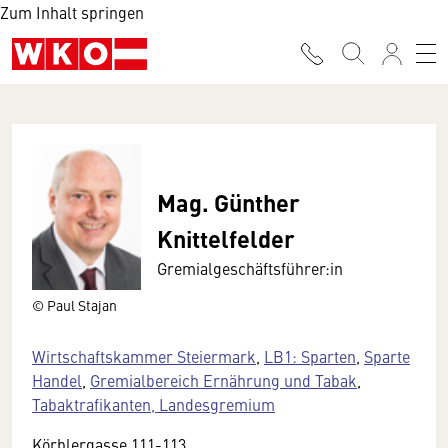
Zum Inhalt springen
Mag. Günther
Knittelfelder
Gremialgeschäftsführer:in
© Paul Stajan
Wirtschaftskammer Steiermark
,
LB1: Sparten
,
Sparte
Handel
,
Gremialbereich Ernährung und Tabak
,
Tabaktrafikanten, Landesgremium
Körblergasse 111-113