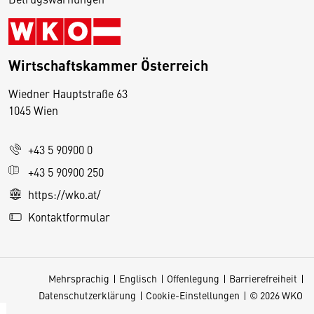
Wirtschaftskammer Österreich
Wiedner Hauptstraße 63
D
1045 Wien
i
e
+43 5 90900 0
s
e
+43 5 90900 250
S
https://wko.at/
e
Kontaktformular
it
e
v
Mehrsprachig
Englisch
Offenlegung
Barrierefreiheit
e
Datenschutzerklärung
Cookie-Einstellungen
© 2026 WKO
r