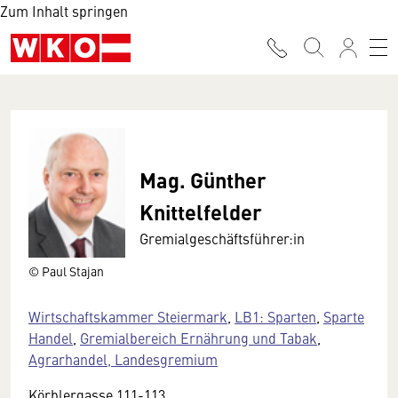
Zum Inhalt springen
Mag. Günther
Knittelfelder
Gremialgeschäftsführer:in
© Paul Stajan
Wirtschaftskammer Steiermark
,
LB1: Sparten
,
Sparte
Handel
,
Gremialbereich Ernährung und Tabak
,
Agrarhandel, Landesgremium
Körblergasse 111-113