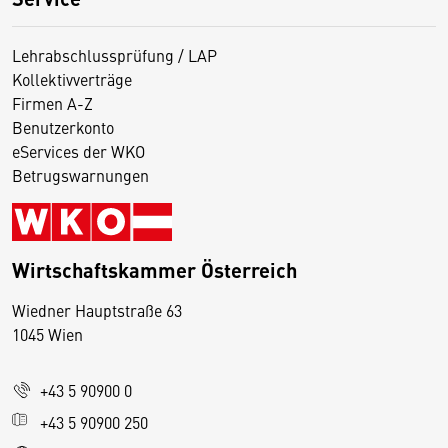
Lehrabschlussprüfung / LAP
Kollektivverträge
Firmen A-Z
Benutzerkonto
eServices der WKO
Betrugswarnungen
Wirtschaftskammer Österreich
Wiedner Hauptstraße 63
D
1045 Wien
i
e
+43 5 90900 0
s
e
+43 5 90900 250