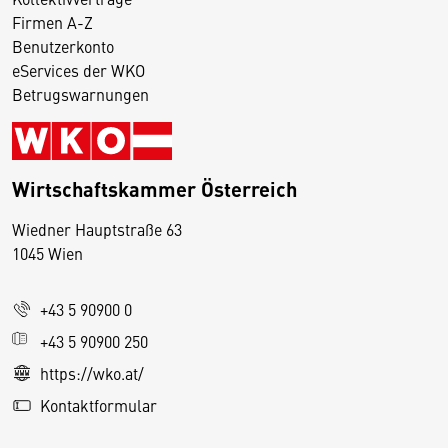
Firmen A-Z
Benutzerkonto
eServices der WKO
Betrugswarnungen
Wirtschaftskammer Österreich
Wiedner Hauptstraße 63
D
1045 Wien
i
e
+43 5 90900 0
s
e
+43 5 90900 250
S
https://wko.at/
e
Kontaktformular
it