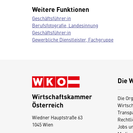
Weitere Funktionen
Geschäftsführer:in
Berufsfotografie, Landesinnung
Geschäftsführer:in
Gewerbliche Dienstleister, Fachgruppe
Die 
Wirtschaftskammer
Die Org
Österreich
Wirtsc
D
Transp
Wiedner Hauptstraße 63
i
Rechtl
1045 Wien
Jobs u
e