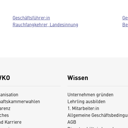
Geschäftsführer:in
Ge
Rauchfangkehrer, Landesinnung
Be
WKO
Wissen
anisation
Unternehmen gründen
haftskammerwahlen
Lehrling ausbilden
arenz
1. Mitarbeiter:in
iches
Allgemeine Geschäftsbedingu
nd Karriere
AGB