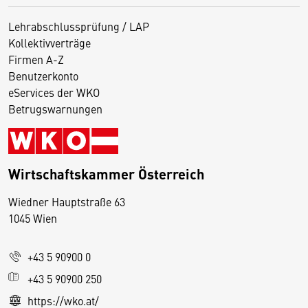
Lehrabschlussprüfung / LAP
Kollektivverträge
Firmen A-Z
Benutzerkonto
eServices der WKO
Betrugswarnungen
Wirtschaftskammer Österreich
Wiedner Hauptstraße 63
D
1045 Wien
i
e
+43 5 90900 0
s
e
+43 5 90900 250
S
https://wko.at/