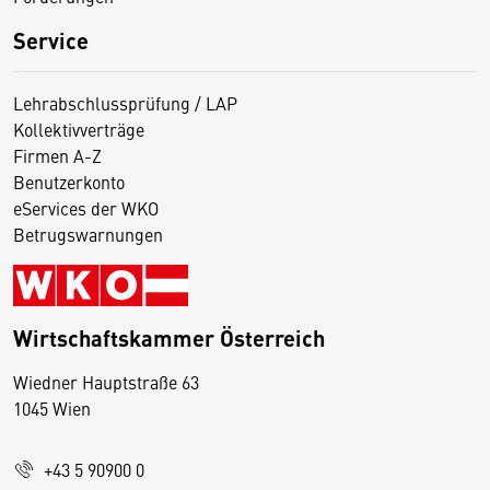
Service
Lehrabschlussprüfung / LAP
Kollektivverträge
Firmen A-Z
Benutzerkonto
eServices der WKO
Betrugswarnungen
Wirtschaftskammer Österreich
Wiedner Hauptstraße 63
D
1045 Wien
i
e
+43 5 90900 0
s