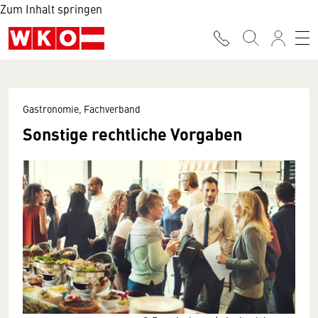
Zum Inhalt springen
Gastronomie, Fachverband
Sonstige rechtliche Vorgaben