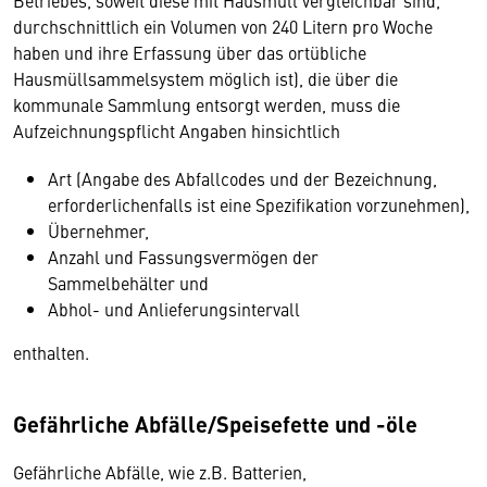
Betriebes, soweit diese mit Hausmüll vergleichbar sind,
durchschnittlich ein Volumen von 240 Litern pro Woche
haben und ihre Erfassung über das ortübliche
Hausmüllsammelsystem möglich ist), die über die
kommunale Sammlung entsorgt werden, muss die
Aufzeichnungspflicht Angaben hinsichtlich
Art (Angabe des Abfallcodes und der Bezeichnung,
erforderlichenfalls ist eine Spezifikation vorzunehmen),
Übernehmer,
Anzahl und Fassungsvermögen der
Sammelbehälter und
Abhol- und Anlieferungsintervall
enthalten.
Gefährliche Abfälle/Speisefette und -öle
Gefährliche Abfälle, wie z.B. Batterien,