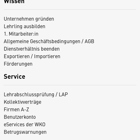
Wissen
Unternehmen gründen
Lehrling ausbilden
1. Mitarbeiter:in
Allgemeine Geschäftsbedingungen / AGB
Dienstverhältnis beenden
Exportieren / Importieren
Förderungen
Service
Lehrabschlussprüfung / LAP
Kollektivverträge
Firmen A-Z
Benutzerkonto
eServices der WKO
Betrugswarnungen