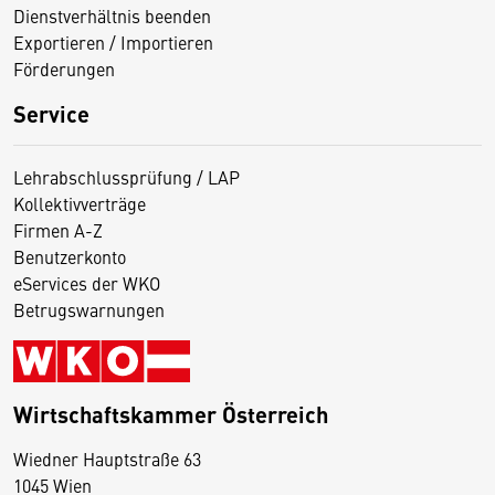
Dienstverhältnis beenden
Exportieren / Importieren
Förderungen
Service
Lehrabschlussprüfung / LAP
Kollektivverträge
Firmen A-Z
Benutzerkonto
eServices der WKO
Betrugswarnungen
Wirtschaftskammer Österreich
Wiedner Hauptstraße 63
D
1045 Wien
i