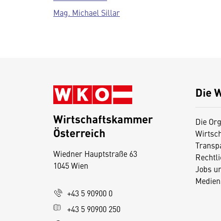
Mag. Michael Sillar
Die 
Wirtschaftskammer
Die Org
Österreich
Wirtsc
D
Transp
Wiedner Hauptstraße 63
i
Rechtl
1045 Wien
Jobs u
e
Medien
s
+43 5 90900 0
e
+43 5 90900 250
S