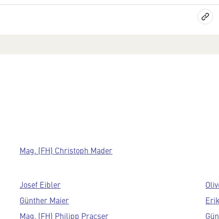
Mag. (FH) Christoph Mader
Josef Eibler
Oli
Günther Maier
Eri
Mag. (FH) Philipp Pracser
Gün