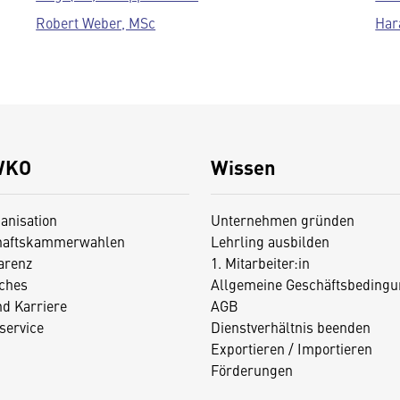
Robert Weber, MSc
Har
WKO
Wissen
anisation
Unternehmen gründen
haftskammerwahlen
Lehrling ausbilden
arenz
1. Mitarbeiter:in
iches
Allgemeine Geschäftsbedingu
nd Karriere
AGB
service
Dienstverhältnis beenden
Exportieren / Importieren
Förderungen