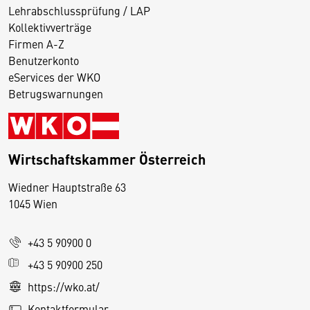
Lehrabschlussprüfung / LAP
Kollektivverträge
Firmen A-Z
Benutzerkonto
eServices der WKO
Betrugswarnungen
Wirtschaftskammer Österreich
Wiedner Hauptstraße 63
D
1045 Wien
i
e
+43 5 90900 0
s
e
+43 5 90900 250
S
https://wko.at/
e
Kontaktformular