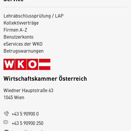
Lehrabschlussprüfung / LAP
Kollektivverträge
Firmen A-Z
Benutzerkonto
eServices der WKO
Betrugswarnungen
Wirtschaftskammer Österreich
Wiedner Hauptstraße 63
D
1045 Wien
i
e
+43 5 90900 0
s
e
+43 5 90900 250
S