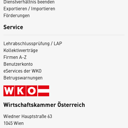
Dienstverhältnis beenden
Exportieren / Importieren
Förderungen
Service
Lehrabschlussprüfung / LAP
Kollektivverträge
Firmen A-Z
Benutzerkonto
eServices der WKO
Betrugswarnungen
Wirtschaftskammer Österreich
Wiedner Hauptstraße 63
D
1045 Wien
i