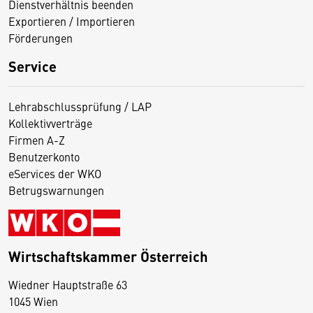
Dienstverhältnis beenden
Exportieren / Importieren
Förderungen
Service
Lehrabschlussprüfung / LAP
Kollektivverträge
Firmen A-Z
Benutzerkonto
eServices der WKO
Betrugswarnungen
Wirtschaftskammer Österreich
Wiedner Hauptstraße 63
D
1045 Wien
i