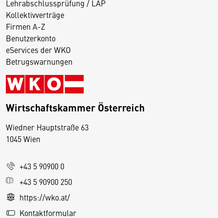
Lehrabschlussprüfung / LAP
Kollektivverträge
Firmen A-Z
Benutzerkonto
eServices der WKO
Betrugswarnungen
Wirtschaftskammer Österreich
Wiedner Hauptstraße 63
D
1045 Wien
i
e
+43 5 90900 0
s
e
+43 5 90900 250
S
https://wko.at/
e
Kontaktformular