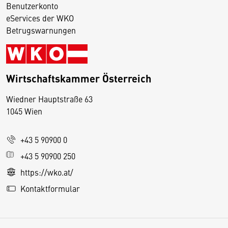
Benutzerkonto
eServices der WKO
Betrugswarnungen
Wirtschaftskammer Österreich
Wiedner Hauptstraße 63
D
1045 Wien
i
e
+43 5 90900 0
s
e
+43 5 90900 250
S
https://wko.at/
e
Kontaktformular
it
e
v