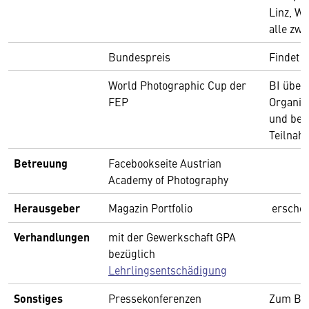
Linz, Wi
alle zwe
Bundespreis
Findet a
World Photographic Cup der
BI über
FEP
Organisa
und beza
Teilnah
Betreuung
Facebookseite Austrian
Academy of Photography
Herausgeber
Magazin Portfolio
erschein
Verhandlungen
mit der Gewerkschaft GPA
bezüglich
Lehrlingsentschädigung
Sonstiges
Pressekonferenzen
Zum Bei