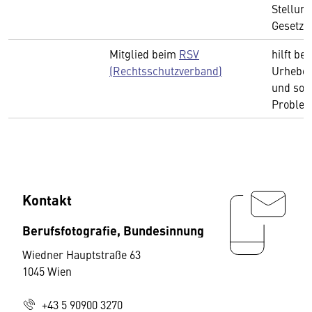
Stellun
Gesetze
Mitglied beim
RSV
hilft bei
(Rechtsschutzverband)
Urheber
und sons
Proble
Kontakt
Berufsfotografie, Bundesinnung
Wiedner Hauptstraße 63
1045 Wien
+43 5 90900 3270