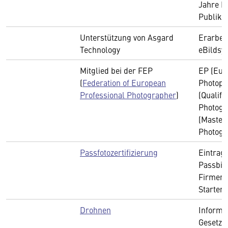
Jahre F
Publika
Unterstützung von Asgard
Erarbei
Technology
eBildsy
Mitglied bei der FEP
EP (Eur
(
Federation of European
Photopg
Professional Photographer
)
(Qualif
Photogr
(Master
Photogr
Passfotozertifizierung
Eintrag
Passbild
Firmen 
Starter
Drohnen
Informa
Gesetze