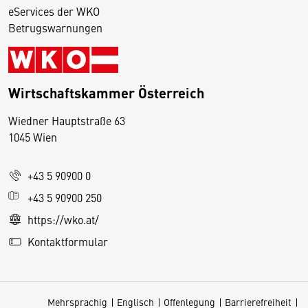
eServices der WKO
Betrugswarnungen
Wirtschaftskammer Österreich
Wiedner Hauptstraße 63
D
1045 Wien
i
e
+43 5 90900 0
s
e
+43 5 90900 250
S
https://wko.at/
e
Kontaktformular
it
e
v
Mehrsprachig
Englisch
Offenlegung
Barrierefreiheit