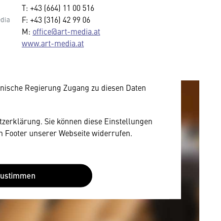
T: +43 (664) 11 00 516
mung
F: +43 (316) 42 99 06
dia
M:
office@art-media.at
rnen Inhalt anzeigen. Dafür benötigen wir
www.art-media.at
owser personenbezogene technische Daten zu
mit US-amerikanischen Anbietern austauscht.
EU-Datenschutzrecht angemessenen Schutzniveau
nische Regierung Zugang zu diesen Daten
utzerklärung. Sie können diese Einstellungen
im Footer unserer Webseite widerrufen.
Zustimmen