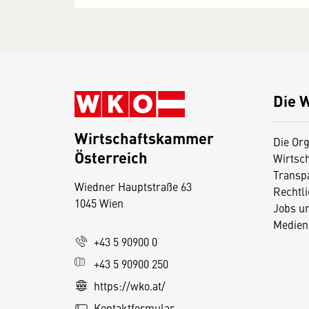
Die 
Wirtschaftskammer
Die Org
Österreich
Wirtsc
D
Transp
Wiedner Hauptstraße 63
i
Rechtl
1045 Wien
Jobs u
e
Medien
s
+43 5 90900 0
e
+43 5 90900 250
S
e
https://wko.at/
it
Kontaktformular