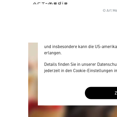
Wir benötigen Ihre Zustim
© Art Me
Hier würden wir Ihnen gerne einen exte
allerdings Ihre Zustimmung, da Ihr Br
Geräten und Nutzerverhalten mitunter 
Diese Daten unterliegen keinem dem 
und insbesondere kann die US-amerika
erlangen.
Details finden Sie in unserer Datensch
jederzeit in den Cookie-Einstellungen 