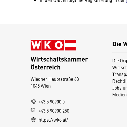
In den USA erfolgt die Registrierung in der
Die 
Wirtschaftskammer
Die Org
Österreich
Wirtsc
D
Transp
Wiedner Hauptstraße 63
i
Rechtl
1045 Wien
Jobs u
e
Medien
s
+43 5 90900 0
e
+43 5 90900 250
S
e
https://wko.at/
it