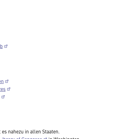
rb
en
zes
es nahezu in allen Staaten.