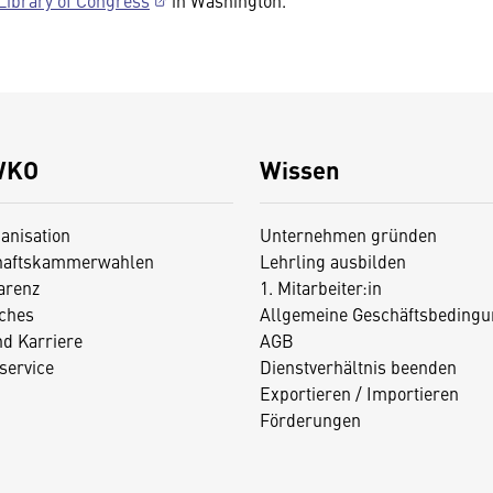
Library of Congress
in Washington.
WKO
Wissen
anisation
Unternehmen gründen
haftskammerwahlen
Lehrling ausbilden
arenz
1. Mitarbeiter:in
iches
Allgemeine Geschäftsbedingu
nd Karriere
AGB
service
Dienstverhältnis beenden
Exportieren / Importieren
Förderungen