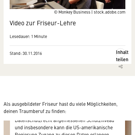
© Monkey Business | stock.adobe.com
Video zur Friseur-Lehre
Lesedauer: 1 Minute
Inhalt
Stand: 30.11.2016
Wir benötigen Ihre Zustimmung
teilen
Hier würden wir Ihnen gerne einen externen
Inhalt anzeigen. Dafür benötigen wir allerdings
Ihre Zustimmung, da Ihr Browser
personenbezogene technische Daten zu Geräten
und Nutzerverhalten mitunter mit US-
Als ausgebildeter Friseur hast du viele Möglichkeiten,
amerikanischen Anbietern austauscht.
deinen Traumberuf zu finden:
Diese Daten unterliegen keinem dem EU-
Datenschutzrecht angemessenen Schutzniveau
und insbesondere kann die US-amerikanische
Regierung Zugang zu diesen Daten erlangen.