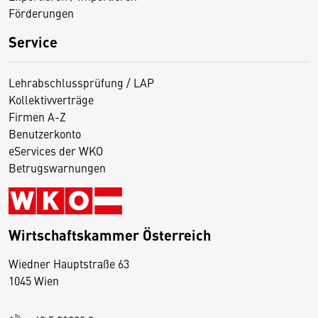
Förderungen
Service
Lehrabschlussprüfung / LAP
Kollektivverträge
Firmen A-Z
Benutzerkonto
eServices der WKO
Betrugswarnungen
Wirtschaftskammer Österreich
Wiedner Hauptstraße 63
D
1045 Wien
i
e