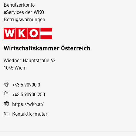
Benutzerkonto
eServices der WKO
Betrugswarnungen
Wirtschaftskammer Österreich
Wiedner Hauptstraße 63
D
1045 Wien
i
e
+43 5 90900 0
s
e
+43 5 90900 250
S
https://wko.at/
e
Kontaktformular
it
e
v