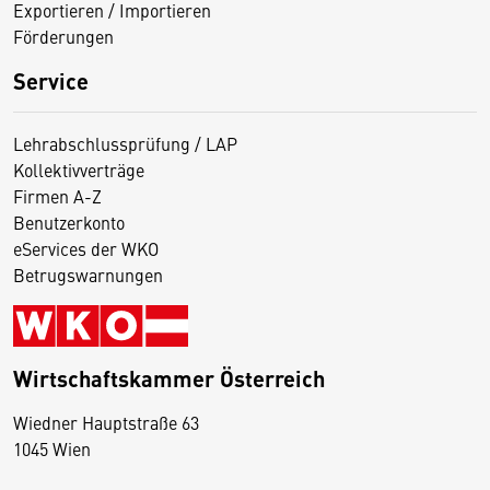
Exportieren / Importieren
Förderungen
Service
Lehrabschlussprüfung / LAP
Kollektivverträge
Firmen A-Z
Benutzerkonto
eServices der WKO
Betrugswarnungen
Wirtschaftskammer Österreich
Wiedner Hauptstraße 63
D
1045 Wien
i
e