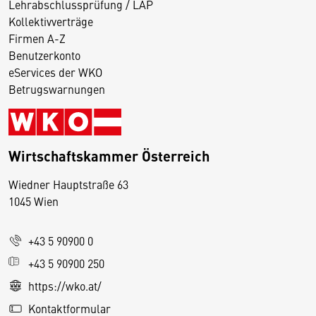
Lehrabschlussprüfung / LAP
Kollektivverträge
Firmen A-Z
Benutzerkonto
eServices der WKO
Betrugswarnungen
Wirtschaftskammer Österreich
Wiedner Hauptstraße 63
D
1045 Wien
i
e
+43 5 90900 0
s
e
+43 5 90900 250
S
https://wko.at/
e
Kontaktformular