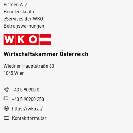
Firmen A-Z
Benutzerkonto
eServices der WKO
Betrugswarnungen
Wirtschaftskammer Österreich
Wiedner Hauptstraße 63
D
1045 Wien
i
e
+43 5 90900 0
s
e
+43 5 90900 250
S
https://wko.at/
e
Kontaktformular
it
e