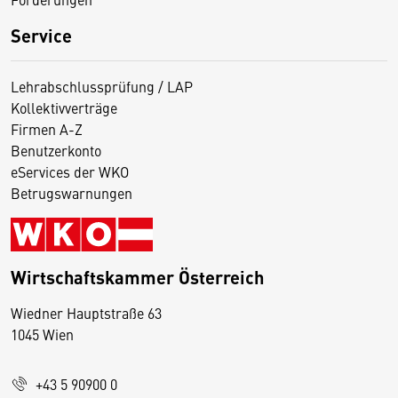
Service
Lehrabschlussprüfung / LAP
Kollektivverträge
Firmen A-Z
Benutzerkonto
eServices der WKO
Betrugswarnungen
Wirtschaftskammer Österreich
Wiedner Hauptstraße 63
D
1045 Wien
i
e
+43 5 90900 0
s