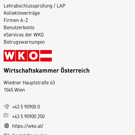
Lehrabschlussprüfung / LAP
Kollektivverträge
Firmen A-Z
Benutzerkonto
eServices der WKO
Betrugswarnungen
Wirtschaftskammer Österreich
Wiedner Hauptstraße 63
D
1045 Wien
i
e
+43 5 90900 0
s
e
+43 5 90900 250
S
https://wko.at/
e