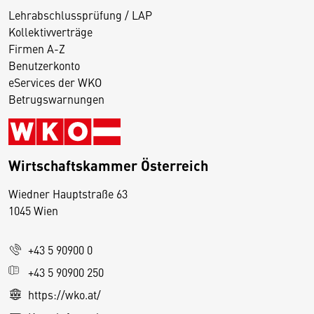
Lehrabschlussprüfung / LAP
Kollektivverträge
Firmen A-Z
Benutzerkonto
eServices der WKO
Betrugswarnungen
Wirtschaftskammer Österreich
Wiedner Hauptstraße 63
D
1045 Wien
i
e
+43 5 90900 0
s
e
+43 5 90900 250
S
https://wko.at/
e