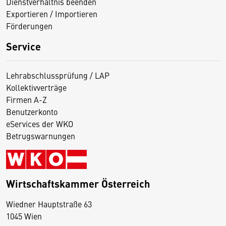
Dienstverhältnis beenden
Exportieren / Importieren
Förderungen
Service
Lehrabschlussprüfung / LAP
Kollektivverträge
Firmen A-Z
Benutzerkonto
eServices der WKO
Betrugswarnungen
Wirtschaftskammer Österreich
Wiedner Hauptstraße 63
D
1045 Wien
i