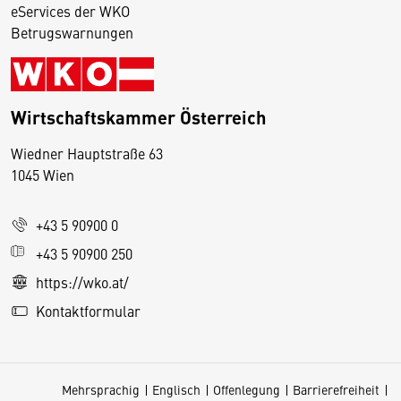
eServices der WKO
Betrugswarnungen
Wirtschaftskammer Österreich
Wiedner Hauptstraße 63
D
1045 Wien
i
e
+43 5 90900 0
s
e
+43 5 90900 250
S
https://wko.at/
e
Kontaktformular
it
e
v
Mehrsprachig
Englisch
Offenlegung
Barrierefreiheit
e