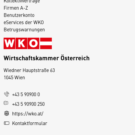
Kollektivverträge
Firmen A-Z
Benutzerkonto
eServices der WKO
Betrugswarnungen
Wirtschaftskammer Österreich
Wiedner Hauptstraße 63
D
1045 Wien
i
e
+43 5 90900 0
s
e
+43 5 90900 250
S
https://wko.at/
e
Kontaktformular
it