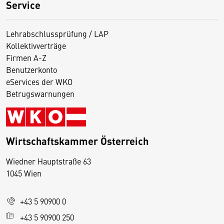
Service
Lehrabschlussprüfung / LAP
Kollektivverträge
Firmen A-Z
Benutzerkonto
eServices der WKO
Betrugswarnungen
Wirtschaftskammer Österreich
Wiedner Hauptstraße 63
D
1045 Wien
i
e
+43 5 90900 0
s
e
+43 5 90900 250