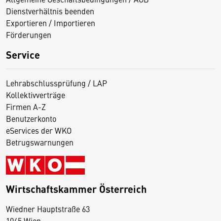
Dienstverhältnis beenden
Exportieren / Importieren
Förderungen
Service
Lehrabschlussprüfung / LAP
Kollektivverträge
Firmen A-Z
Benutzerkonto
eServices der WKO
Betrugswarnungen
Wirtschaftskammer Österreich
Wiedner Hauptstraße 63
D
1045 Wien