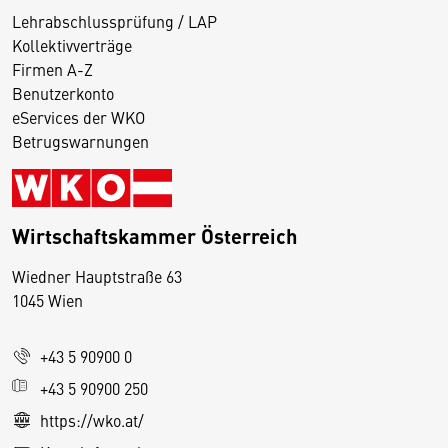
Lehrabschlussprüfung / LAP
Kollektivverträge
Firmen A-Z
Benutzerkonto
eServices der WKO
Betrugswarnungen
Wirtschaftskammer Österreich
Wiedner Hauptstraße 63
D
1045 Wien
i
e
+43 5 90900 0
s
e
+43 5 90900 250
S
https://wko.at/
e