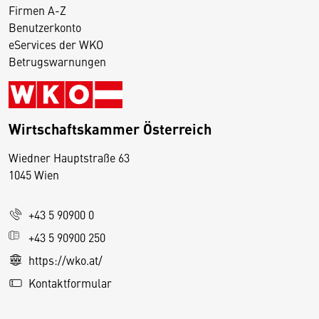
Firmen A-Z
Benutzerkonto
eServices der WKO
Betrugswarnungen
Wirtschaftskammer Österreich
Wiedner Hauptstraße 63
D
1045 Wien
i
e
+43 5 90900 0
s
e
+43 5 90900 250
S
https://wko.at/
e
Kontaktformular
it
e