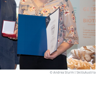
© Andrea Sturm | SkillsAustria