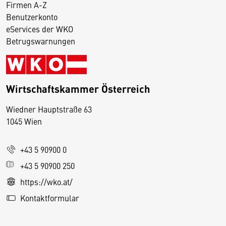
Firmen A-Z
Benutzerkonto
eServices der WKO
Betrugswarnungen
Wirtschaftskammer Österreich
Wiedner Hauptstraße 63
D
1045 Wien
i
e
+43 5 90900 0
s
e
+43 5 90900 250
S
https://wko.at/
e
Kontaktformular
it
e