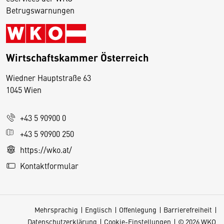
Betrugswarnungen
Wirtschaftskammer Österreich
Wiedner Hauptstraße 63
D
1045 Wien
i
e
+43 5 90900 0
s
e
+43 5 90900 250
S
https://wko.at/
e
Kontaktformular
it
e
v
Mehrsprachig
Englisch
Offenlegung
Barrierefreiheit
e
Datenschutzerklärung
Cookie-Einstellungen
© 2026 WKO