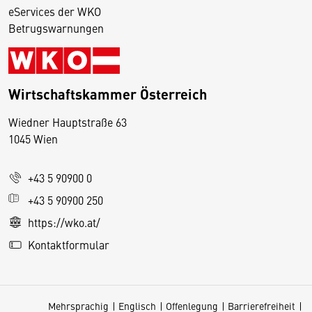
eServices der WKO
Betrugswarnungen
Wirtschaftskammer Österreich
Wiedner Hauptstraße 63
D
1045 Wien
i
e
+43 5 90900 0
s
e
+43 5 90900 250
S
https://wko.at/
e
Kontaktformular
it
e
v
Mehrsprachig
Englisch
Offenlegung
Barrierefreiheit