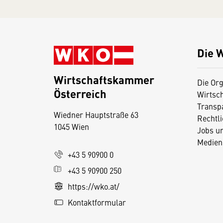
Die 
Wirtschaftskammer
Die Org
Österreich
Wirtsc
D
Transp
Wiedner Hauptstraße 63
i
Rechtl
1045 Wien
Jobs u
e
Medien
s
+43 5 90900 0
e
+43 5 90900 250
S
e
https://wko.at/
it
Kontaktformular
e