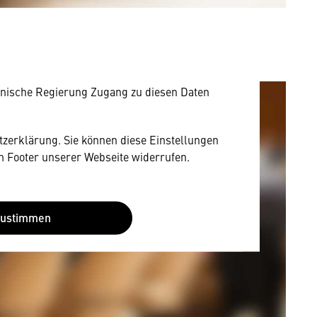
rnen Inhalt anzeigen. Dafür benötigen wir
owser personenbezogene technische Daten zu
mit US-amerikanischen Anbietern austauscht.
EU-Datenschutzrecht angemessenen Schutzniveau
nische Regierung Zugang zu diesen Daten
utzerklärung. Sie können diese Einstellungen
im Footer unserer Webseite widerrufen.
Zustimmen