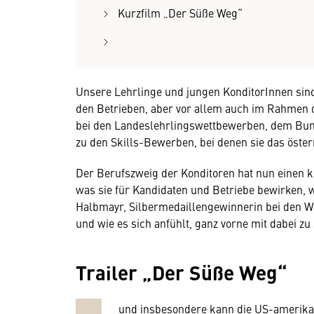
Kurzfilm „Der Süße Weg“
Unsere Lehrlinge und jungen KonditorInnen sind
den Betrieben, aber vor allem auch im Rahmen d
bei den Landeslehrlingswettbewerben, dem Bund
zu den Skills-Bewerben, bei denen sie das öster
Der Berufszweig der Konditoren hat nun einen k
was sie für Kandidaten und Betriebe bewirken,
Wir benötigen Ihre Zustim
Halbmayr, Silbermedaillengewinnerin bei den Wo
und wie es sich anfühlt, ganz vorne mit dabei zu
Hier würden wir Ihnen gerne einen exte
allerdings Ihre Zustimmung, da Ihr Br
Trailer „Der Süße Weg“
Geräten und Nutzerverhalten mitunter 
Diese Daten unterliegen keinem dem 
und insbesondere kann die US-amerika