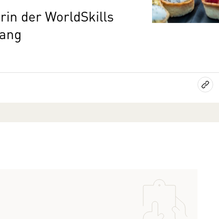
in der WorldSkills
gang