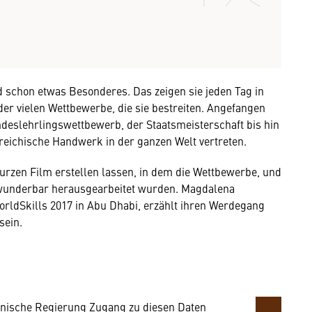
 schon etwas Besonderes. Das zeigen sie jeden Tag in
er vielen Wettbewerbe, die sie bestreiten. Angefangen
eslehrlingswettbewerb, der Staatsmeisterschaft bis hin
reichische Handwerk in der ganzen Welt vertreten.
urzen Film erstellen lassen, in dem die Wettbewerbe, und
 wunderbar herausgearbeitet wurden. Magdalena
mung
rldSkills 2017 in Abu Dhabi, erzählt ihren Werdegang
 sein.
rnen Inhalt anzeigen. Dafür benötigen wir
owser personenbezogene technische Daten zu
mit US-amerikanischen Anbietern austauscht.
EU-Datenschutzrecht angemessenen Schutzniveau
nische Regierung Zugang zu diesen Daten