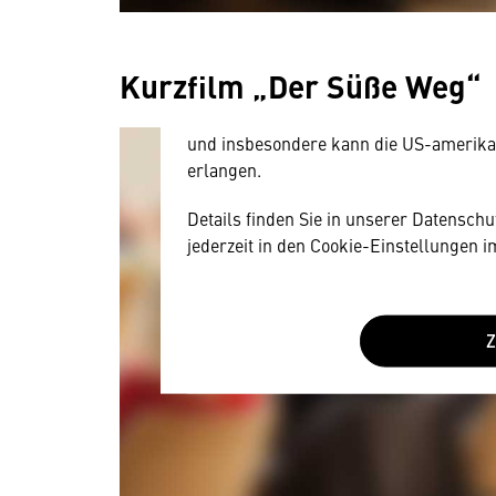
Hier würden wir Ihnen gerne einen exte
allerdings Ihre Zustimmung, da Ihr Br
Kurzfilm „Der Süße Weg“
Geräten und Nutzerverhalten mitunter 
Diese Daten unterliegen keinem dem 
und insbesondere kann die US-amerika
erlangen.
Details finden Sie in unserer Datensch
jederzeit in den Cookie-Einstellungen 