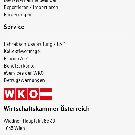
Exportieren / Importieren
Förderungen
Service
Lehrabschlussprüfung / LAP
Kollektivverträge
Firmen A-Z
Benutzerkonto
eServices der WKO
Betrugswarnungen
Wirtschaftskammer Österreich
Wiedner Hauptstraße 63
D
1045 Wien
i