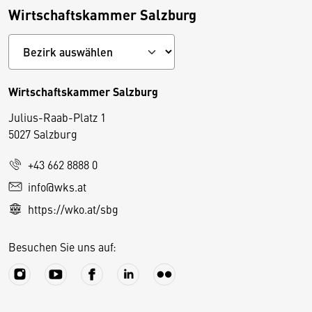
Wirtschaftskammer Salzburg
Wirtschaftskammer Salzburg
Julius-Raab-Platz 1
5027 Salzburg
D
+43 662 8888 0
i
info@wks.at
e
https://wko.at/sbg
s
e
Besuchen Sie uns auf:
S
e
it
e