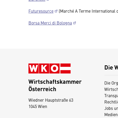
Futuresource
(Marché A Terme International 
Borsa Merci di Bologna
Die 
Wirtschaftskammer
Die Org
Österreich
Wirtsc
D
Transp
Wiedner Hauptstraße 63
i
Rechtl
1045 Wien
Jobs u
e
Medien
s