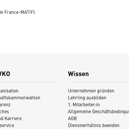
de France-MATIF)
WKO
Wissen
anisation
Unternehmen gründen
haftskammerwahlen
Lehrling ausbilden
arenz
1. Mitarbeiter:in
iches
Allgemeine Geschäftsbedingu
nd Karriere
AGB
service
Dienstverhältnis beenden